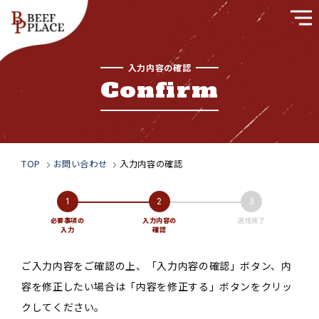
入力内容の確認
Top
トップページ
Confirm
Our Spirit
私たちの想い
Company
会社概要
Sustainability
SDGsの取り組み
TOP
お問い合わせ
入力内容の確認
Safety
品質管理体制
Recruitment
採用情報
必要事項の
入力内容の
送信完了
入力
確認
News
お知らせ
ご入力内容をご確認の上、「入力内容の確認」ボタン、内
容を修正したい場合は「内容を修正する」ボタンをクリッ
お問い合わせフォーム
クしてください。