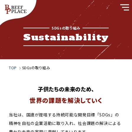
SDGsの取り組み
Top
トップページ
Sustainability
Our Spirit
私たちの想い
Company
会社概要
Sustainability
SDGsの取り組み
TOP
SDGsの取り組み
Safety
品質管理体制
Recruitment
採用情報
子供たちの未来のため、
News
世界の課題を解決していく
お知らせ
当社は、国連が提唱する持続可能な開発目標「SDGs」の
お問い合わせフォーム
精神を自社の企業活動に取り入れ、社会課題の解決による
豊かな未来の実現に貢献してまいります。