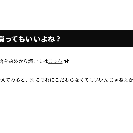
お知らせ
y
Contact
買ってもいいよね？
お問い合わせ
物語を始めから読むには
こっち
🐒
考えてみると、別にそれにこだわらなくてもいいんじゃねぇ