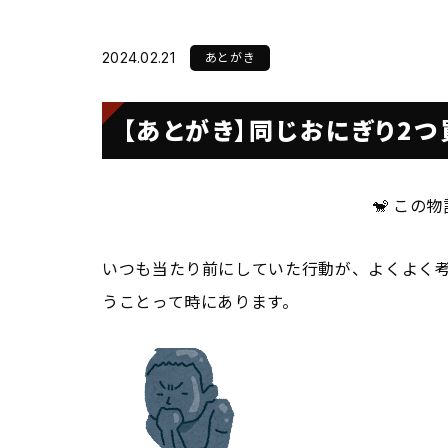
会社概要
あとがき
2024.02.21
Sustainabilit
【あとがき】同じおにぎり2つ
SDGsの取り組み
🐒 この
いつも当たり前にしていた行動が、よくよく
うことって時にあります。