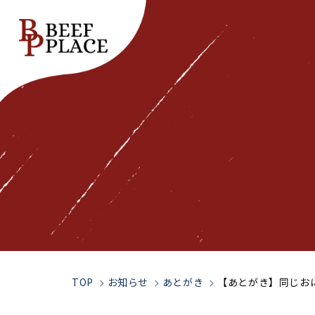
Top
トップページ
Our Spirit
私たちの想い
TOP
お知らせ
あとがき
【あとがき】同じお
Company