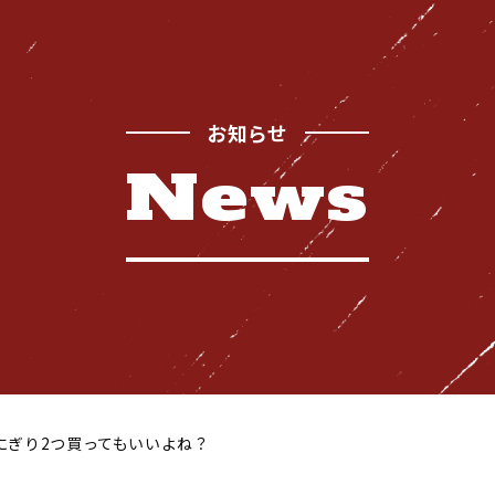
お知らせ
News
Safety
お
品質管理体制
Recruitment
採用情報
にぎり2つ買ってもいいよね？
News