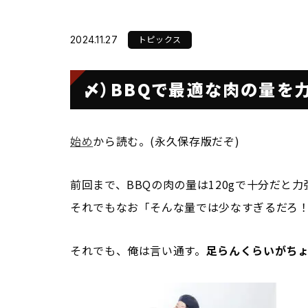
会社概要
トピックス
2024.11.27
Sustainabilit
〆）BBQで最適な肉の量を
SDGsの取り組み
始め
から読む。(永久保存版だぞ)
前回まで、BBQの肉の量は120gで十分だと
それでもなお「そんな量では少なすぎるだろ
それでも、俺は言い通す。
足らんくらいがち