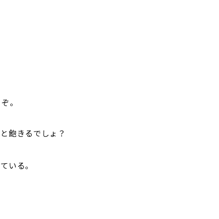
くぞ。
ると飽きるでしょ？
っている。