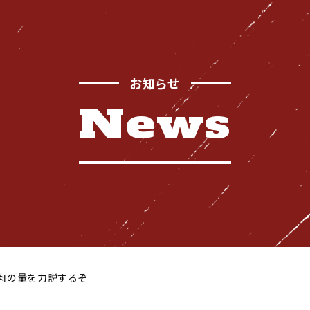
お知らせ
News
Safety
お
品質管理体制
Recruitment
採用情報
な肉の量を力説するぞ
News