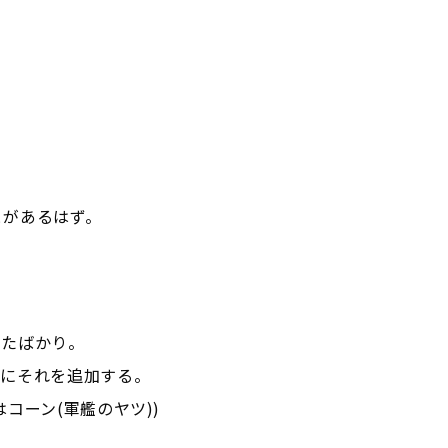
とがあるはず。
したばかり。
グにそれを追加する。
コーン(軍艦のヤツ))
』