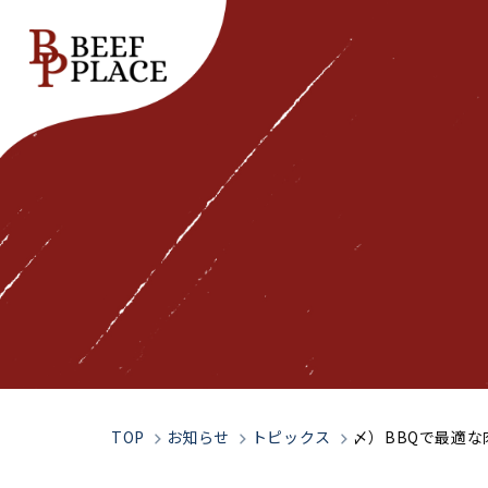
Top
トップページ
Our Spirit
私たちの想い
TOP
お知らせ
トピックス
〆）BBQで最適
Company