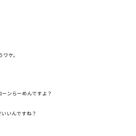
うワケ。
ーコーンらーめんですよ？
とでいいんですね？