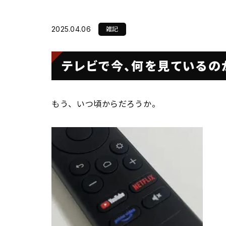
会社概要
雑記
2025.04.06
Sustainabilit
テレビで今、何を見ているの
SDGsの取り組み
もう、いつ頃からだろうか。