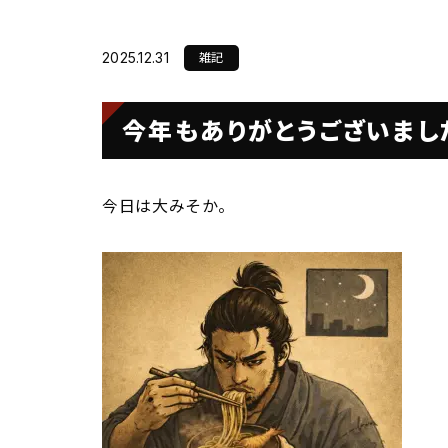
会社概要
雑記
2025.12.31
Sustainabilit
今年もありがとうございまし
SDGsの取り組み
今日は大みそか。