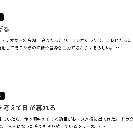
お知らせ
y
Contact
げる
お問い合わせ
ステレオからの音源。 音楽だったり、ラジオだったり、テレビだった
動してそこからの映像や音源を出力できたりするらしい。 ･･･
記
を考えて日が暮れる
eを見ていたら、俺の興味をそそる動画がおススメ欄に出てきた。 ドラ
像だ。 大人になった今でもやり続けているシリーズ。･･･