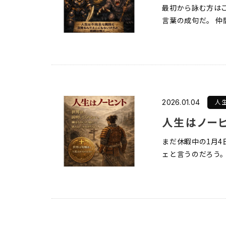
最初から詠む方はこ
言葉の成句だ。 仲
人
2026.01.04
人生はノー
まだ休暇中の1月4
ェと言うのだろう。