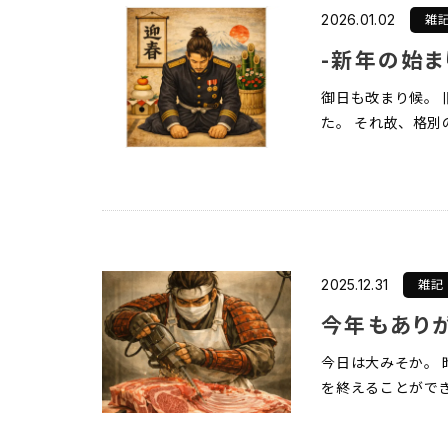
雑
2026.01.02
-新年の始ま
御日も改まり候。
た。 それ故、格別
雑記
2025.12.31
今年もあり
今日は大みそか。
を終えることができ