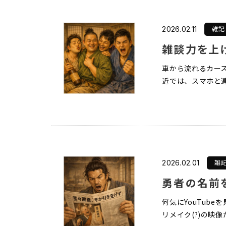
会社概要
雑記
2026.02.11
Sustainabilit
雑談力を上
SDGsの取り組み
車から流れるカー
近では、スマホと連
雑
2026.02.01
勇者の名前
何気にYouTub
リメイク(?)の映