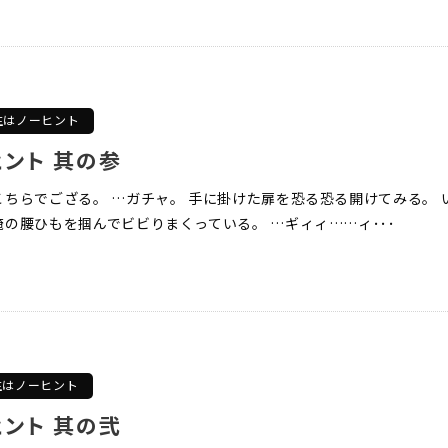
生はノーヒント
ント 其の参
ちらでござる。 …ガチャ。 手に掛けた扉を恐る恐る開けてみる。 
の腰ひもを掴んでビビりまくっている。 …ギィィ……ィ･･･
生はノーヒント
ント 其の弐