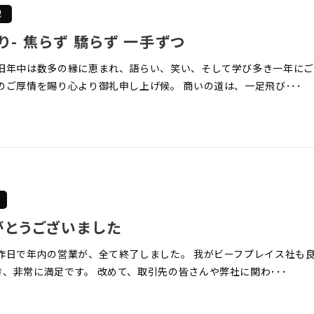
記
り- 焦らず 驕らず 一手ずつ
 旧年中は数多の縁に恵まれ、語らい、笑い、そして学び多き一年に
のご厚情を賜り心より御礼申し上げ候。 商いの道は、一足飛び･･･
がとうございました
 昨日で年内の営業が、全て終了しました。 我がビーフプレイス社も
、非常に満足です。 改めて、取引先の皆さんや弊社に関わ･･･