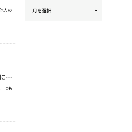
他人の
人生はノーヒント【まとめ】｜仲間は魔法を外し、敵は確実に当ててくる
。にも