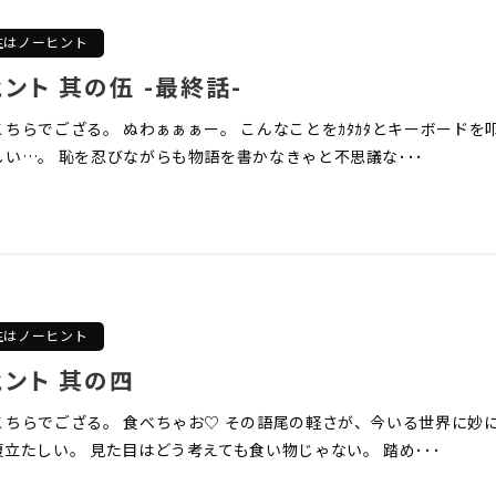
生はノーヒント
ント 其の伍 -最終話-
ちらでござる。 ぬわぁぁぁー。 こんなことをｶﾀｶﾀとキーボードを
い…。 恥を忍びながらも物語を書かなきゃと不思議な･･･
生はノーヒント
ント 其の四
こちらでござる。 食べちゃお♡ その語尾の軽さが、今いる世界に妙
立たしい。 見た目はどう考えても食い物じゃない。 踏め･･･